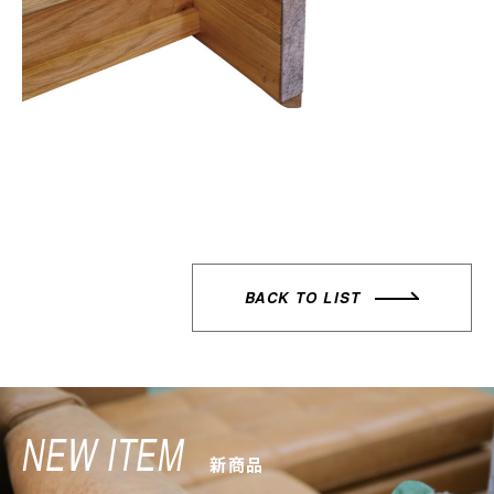
BACK TO LIST
NEW ITEM
新商品