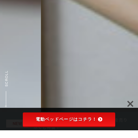
SCROLL
電動ベッドページはコチラ！
「クリアランスセール」 展示品・在庫品を売り
NEW
尽くし特価！