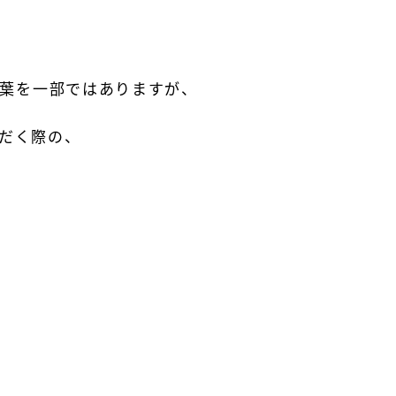
葉を
一部ではありますが、
だく際の、